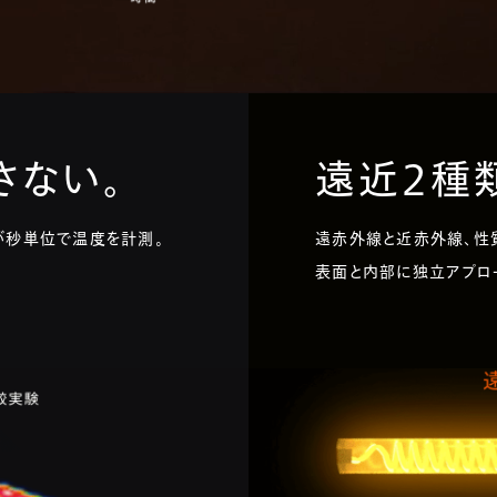
ない。​
遠近2種類
が秒単位で温度を計測。
遠赤外線と近赤外線、性
表面と内部に独立アプロー