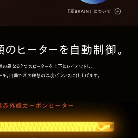
の​ヒーターを自動制御。​
質の異なる2つのヒーターを上下にレイアウトし、
チ。自動で匠の理想の温度バランスに仕上げます。​