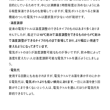
目的としているためです。中には沸騰後1時間程度は冷めないようにあ
る程度保温できるものも登場していますが、電気ポットと比べると保温
機能のついた電気ケトルは選択肢が少ないのが現状です。
・
温度調節
従来の電気ケトルは温度調整のできるタイプのものはあまり多くありま
せんでしたが、最近では
10℃刻みで温度調整をできるものから1℃刻み
で温度調整ができるタイプのものまで登場しており、より幅広い用途で
使えるようになってきています。
電気ポットのほうが温度調整可能なものが多いですが、飲み物によって
温度を変えたい人は温度調節可能な電気ケトルを選ぶようにしましょ
う。
・
電気代
使用する回数にも左右されますが、電気ケトルでお湯を沸かすのにかか
る電気代は、
電気ポットよりも低い傾向にあります。
一日にお湯を使う回
数がそこまで多くないという人は、電気ケトルを選んだほうが電気代を
節約できるでしょう。