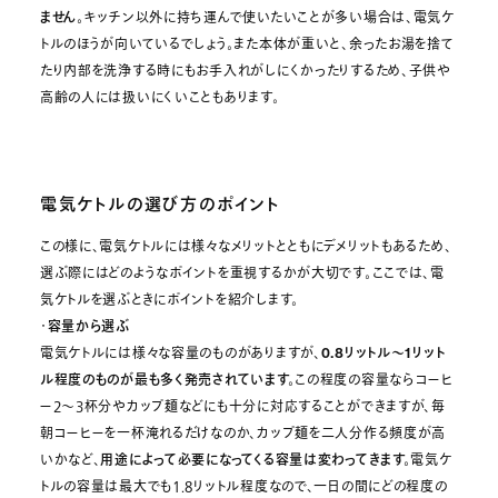
ません。
キッチン以外に持ち運んで使いたいことが多い場合は、電気ケ
トルのほうが向いているでしょう。また本体が重いと、余ったお湯を捨て
たり内部を洗浄する時にもお手入れがしにくかったりするため、子供や
高齢の人には扱いにくいこともあります。
電気ケトルの選び方のポイント
この様に、電気ケトルには様々なメリットとともにデメリットもあるため、
選ぶ際にはどのようなポイントを重視するかが大切です。ここでは、電
気ケトルを選ぶときにポイントを紹介します。
・
容量から選ぶ
電気ケトルには様々な容量のものがありますが、
0.8リットル～1リット
ル程度のものが最も多く発売されています。
この程度の容量ならコーヒ
ー2～3杯分やカップ麺などにも十分に対応することができますが、毎
朝コーヒーを一杯淹れるだけなのか、カップ麺を二人分作る頻度が高
いかなど、
用途によって必要になってくる容量は変わってきます。
電気ケ
トルの容量は最大でも1.8リットル程度なので、一日の間にどの程度の