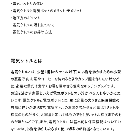
・電気ポットとの違い
・電気ケトルと電気ポットのメリット・デメリット
・選び方のポイント
・電気ケトルの汚れについて
・電気ケトルのお掃除方法
電気ケトルとは
電気ケトル
とは、
少量（概ね1リットル以下）のお湯を沸かすための小型
の家電です。
お茶やコーヒーを淹れるときやカップ麺を作りたい時など
に、必要な量だけ素早くお湯を沸かせる便利なキッチングッズです。
お湯を沸かす家電といえば
電気ポット
を思い浮かべる人も多いかと思
います。電気ケトルと電気ポットには、
主に容量の大きさと保温機能の
有無に違いがあります。
電気ケトルのお湯を沸かせる容量は
１リットル
程度
のものが多く、大容量と謳われるものでも1.8リットル程度までのも
のがほとんどです。また、電気ケトルには基本的に保温機能はついてい
ないため、
お湯を沸かしたらすぐ使い切るのが前提
となっています。