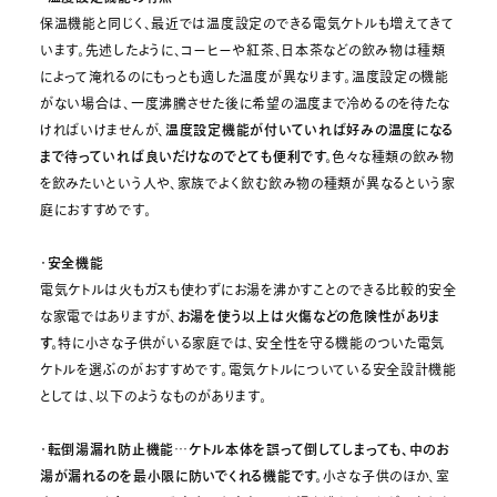
保温機能と同じく、最近では温度設定のできる電気ケトルも増えてきて
います。先述したように、コーヒーや紅茶、日本茶などの飲み物は種類
によって淹れるのにもっとも適した温度が異なります。温度設定の機能
がない場合は、一度沸騰させた後に希望の温度まで冷めるのを待たな
ければいけませんが、
温度設定機能が付いていれば好みの温度になる
まで待っていれば良いだけなのでとても便利です。
色々な種類の飲み物
を飲みたいという人や、家族でよく飲む飲み物の種類が異なるという家
庭におすすめです。
・
安全機能
電気ケトルは火もガスも使わずにお湯を沸かすことのできる比較的安全
な家電ではありますが、
お湯を使う以上は火傷などの危険性がありま
す。
特に小さな子供がいる家庭では、安全性を守る機能のついた電気
ケトルを選ぶのがおすすめです。電気ケトルについている安全設計機能
としては、以下のようなものがあります。
・
転倒湯漏れ防止機能
…
ケトル本体を誤って倒してしまっても、中のお
湯が漏れるのを最小限に防いでくれる機能です。
小さな子供のほか、室