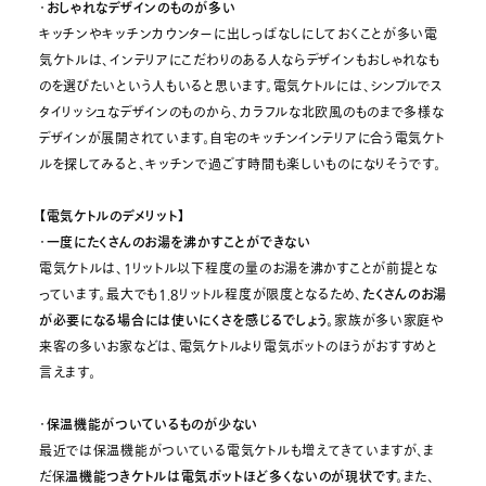
・
おしゃれなデザインのものが多い
キッチンやキッチンカウンターに出しっぱなしにしておくことが多い電
気ケトルは、インテリアにこだわりのある人ならデザインもおしゃれなも
のを選びたいという人もいると思います。電気ケトルには、シンプルでス
タイリッシュなデザインのものから、カラフルな北欧風のものまで多様な
デザインが展開されています。自宅のキッチンインテリアに合う電気ケト
ルを探してみると、キッチンで過ごす時間も楽しいものになりそうです。
【電気ケトルのデメリット】
・
一度にたくさんのお湯を沸かすことができない
電気ケトルは、1リットル以下程度の量のお湯を沸かすことが前提とな
っています。最大でも1.8リットル程度が限度となるため、
たくさんのお湯
が必要になる場合には使いにくさを感じるでしょう。
家族が多い家庭や
来客の多いお家などは、電気ケトルより電気ポットのほうがおすすめと
言えます。
・
保温機能がついているものが少ない
最近では保温機能がついている電気ケトルも増えてきていますが、ま
だ保
温機能つきケトルは電気ポットほど多くないのが現状です。
また、