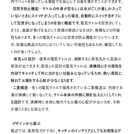
内でペットを飼っている家庭でも安心してお湯を沸かすことができます。
・
空焚き防止機能
…
ケトルの中身が空もしくは水がごく少量しか入って
いないときにスイッチが入ってしまった場合、自動的にスイッチをオフに
して空焚きになってしまうのを防ぐ機能です。
電気ケトルを空焚きしてし
まうと、底面が焦げるなどして故障の原因となるほか、発煙などの可能
性もあります。多くの電気ケトルには空焚き防止機能がついています
が、安価な商品のものにはついていない可能性もあるため、確認してお
くのが良いでしょう。
・
蒸気レス設計
…通常の電気ケトルは、沸騰すると蒸気孔から高温の
蒸気が出てきます。蒸気レス設計の電気ケトルは、
沸騰時にその蒸気を
内部でキャッチして外に出さない仕組みになっているため、熱い蒸気に
触れて火傷をする心配が少なくなります。
・
二重構造
…多くの電気ケトルで採用されている二重構造は、内部でお
湯が沸騰して熱くなっても、
ケトル本体の外側に熱を伝えにくくしてくれ
る設計
です。沸騰時に本体に触れても火傷の心配が少ないため、子供
が使うときにも安心です。
・デザインから選ぶ
最近では、実用性だけでなく、
キッチンのインテリアとしてもお洒落なデ