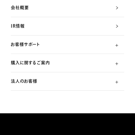
会社概要
IR情報
お客様サポート
購入に関するご案内
よくあるご質問
法人のお客様
ご利用ガイド
（初めての方）
部品・消耗品のご注文
スターリング式冷凍事業
ご注文方法
取扱説明書のダウンロード
販売促進ディスプレイ・ストア関連什器の制作
お支払いについて
お問い合わせ