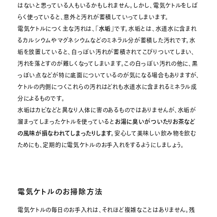
はないと思っている人もいるかもしれません。しかし、電気ケトルをしば
らく使っていると、意外と汚れが蓄積していってしまいます。
電気ケトルにつく主な汚れは、
「水垢」
です。水垢とは、水道水に含まれ
るカルシウムやマグネシウムなどのミネラル分が蓄積した汚れです。水
垢を放置していると、白っぽい汚れが蓄積されてこびりついてしまい、
汚れを落とすのが難しくなってしまいます。この白っぽい汚れの他に、黒
っぽい点などが特に底面についているのが気になる場合もありますが、
ケトルの内側につくこれらの汚れはどれも水道水に含まれるミネラル成
分によるものです。
水垢はカビなどと異なり人体に害のあるものではありませんが、水垢が
溜まってしまったケトルを使っていると
お湯に臭いがついたりお茶など
の風味が損なわれてしまったりします。
安心して美味しい飲み物を飲む
ためにも、定期的に電気ケトルのお手入れをするようにしましょう。
電気ケトルのお掃除方法
電気ケトルの毎日のお手入れは、それほど複雑なことはありません。残