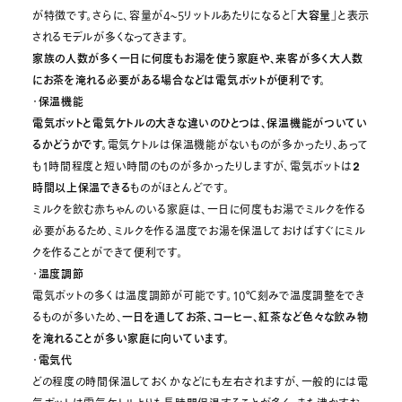
が特徴です。さらに、容量が4~5リットルあたりになると
「大容量」
と表示
されるモデルが多くなってきます。
家族の人数が多く一日に何度もお湯を使う家庭や、来客が多く大人数
にお茶を淹れる必要がある場合などは電気ポットが便利です。
・
保温機能
電気ポットと電気ケトルの大きな違いのひとつは、保温機能がついてい
るかどうかです。
電気ケトルは保温機能がないものが多かったり、あって
も1時間程度と短い時間のものが多かったりしますが、電気ポットは
2
時間以上保温できる
ものがほとんどです。
ミルクを飲む赤ちゃんのいる家庭は、一日に何度もお湯でミルクを作る
必要があるため、ミルクを作る温度でお湯を保温しておけばすぐにミル
クを作ることができて便利です。
・
温度調節
電気ポットの多くは温度調節が可能です。10℃刻みで温度調整をでき
るものが多いため、
一日を通してお茶、コーヒー、紅茶など色々な飲み物
を淹れることが多い家庭に向いています。
・
電気代
どの程度の時間保温しておくかなどにも左右されますが、一般的には電