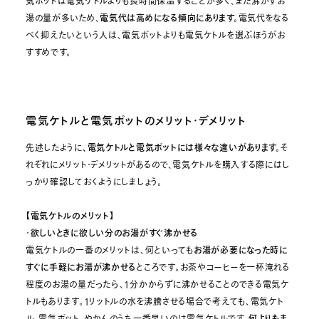
気ポットは電気ケトルよりも長時間保温することが多く、また沸かすお
湯の量が多いため、
電気代は高めになる傾向にあります。
電気代をなる
べく抑えたいという人は、電気ポットよりも電気ケトルを選ぶほうがお
すすめです。
電気ケトルと電気ポットのメリット・デメリット
先述したように
、電気ケトルと電気ポットには様々な違いがあります。
そ
れぞれにメリット・デメリットがあるので、電気ケトルを購入する際にはし
っかり確認しておくようにしましょう。
【電気ケトルのメリット】
・
欲しいときに欲しい分のお湯がすぐ沸かせる
電気ケトルの一番のメリットは、何といっても
お湯が必要になった時に
すぐに手軽にお湯が沸かせる
ところです。お茶やコーヒーを一杯淹れる
程度のお湯の量だったら、1分かからずに沸かせることのできる電気ケ
トルもあります。1リットルの水を沸騰させる場合で考えても、電気ケト
何よりもま