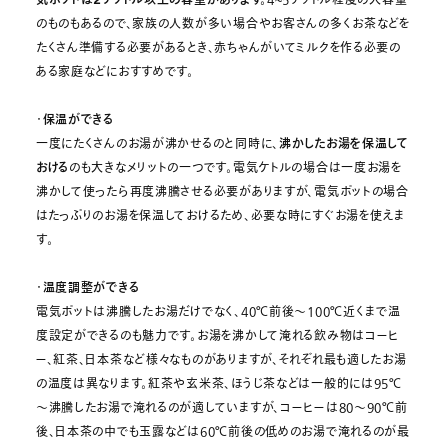
4~5リットル程度の大容量
のものもあるので、家族の人数が多い場合やお客さんの多くお茶などを
たくさん準備する必要があるとき、赤ちゃんがいてミルクを作る必要の
ある家庭などにおすすめです。
・
保温ができる
一度にたくさんのお湯が沸かせるのと同時に、
沸かしたお湯を保温して
おける
のも大きなメリットの一つです。電気ケトルの場合は一度お湯を
沸かして使ったら再度沸騰させる必要がありますが、電気ポットの場合
はたっぷりのお湯を保温しておけるため、必要な時にすぐお湯を使えま
す。
・
温度調整ができる
電気ポットは沸騰したお湯だけでなく、40℃前後～100℃近くまで温
度設定ができるのも魅力です。お湯を沸かして淹れる飲み物はコーヒ
ー、紅茶、日本茶など様々なものがありますが、それぞれ最も適したお湯
の温度は異なります。紅茶や玄米茶、ほうじ茶などは一般的には95℃
～沸騰したお湯で淹れるのが適していますが、コーヒーは80～90℃前
後、日本茶の中でも玉露などは60℃前後の低めのお湯で淹れるのが最