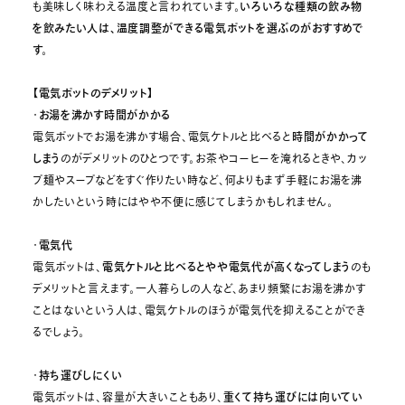
も美味しく味わえる温度と言われています。
いろいろな種類の飲み物
を飲みたい人は、温度調整ができる電気ポットを選ぶのがおすすめで
す。
【電気ポットのデメリット】
・
お湯を沸かす時間がかかる
電気ポットでお湯を沸かす場合、電気ケトルと比べると
時間がかかって
しまう
のがデメリットのひとつです。お茶やコーヒーを淹れるときや、カッ
プ麺やスープなどをすぐ作りたい時など、何よりもまず手軽にお湯を沸
かしたいという時にはやや不便に感じてしまうかもしれません。
・
電気代
電気ポットは、
電気ケトルと比べるとやや電気代が高くなってしまう
のも
デメリットと言えます。一人暮らしの人など、あまり頻繁にお湯を沸かす
ことはないという人は、電気ケトルのほうが電気代を抑えることができ
るでしょう。
・
持ち運びしにくい
電気ポットは、容量が大きいこともあり、
重くて持ち運びには向いてい