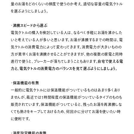
量のお湯をどのくらいの頻度で使うのか考え、適切な容量の電気ケトル
を選ぶようにしましょう。
・
沸騰スピードから選ぶ
電気ケトルの購入を検討している人は、なるべく手軽にお湯を沸かした
いと考えている人が多いと思います。お湯が沸騰するまでの時間は、電
気ケトルの消費電力によって変わってきます。消費電力が大きいものの
方が素早くお湯を沸騰させることができますが、他の複数の家電と同時
進行で使うと、ブレーカーが落ちてしまうこともあります。
自宅で使える電
力と、電気ケトルの消費電力のバランスを見て選ぶようにしましょう。
・
保温機能の有無
一般的に電気ケトルには保温機能がついているものはあまり多くあり
ませんが、最近では1時間程度の保温機能がついているタイプのものも
販売されています。保温機能がついていると、残ったお湯を再沸騰しな
くても熱さをキープしておけるため、何回かに分けてお湯を使いたい時
に便利です。
・
温度設定機能の有無