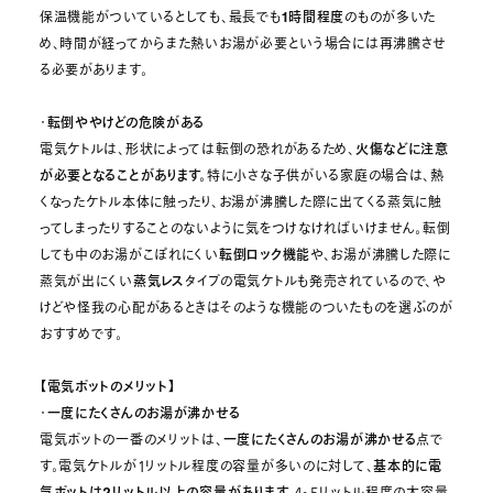
保温機能がついているとしても、最長でも
1時間程度
のものが多いた
め、時間が経ってからまた熱いお湯が必要という場合には再沸騰させ
る必要があります。
・
転倒ややけどの危険がある
電気ケトルは、形状によっては転倒の恐れがあるため、
火傷などに注意
が必要となることがあります。
特に小さな子供がいる家庭の場合は、熱
くなったケトル本体に触ったり、お湯が沸騰した際に出てくる蒸気に触
ってしまったりすることのないように気をつけなければいけません。転倒
しても中のお湯がこぼれにくい
転倒ロック機能
や、お湯が沸騰した際に
蒸気が出にくい
蒸気レス
タイプの電気ケトルも発売されているので、や
けどや怪我の心配があるときはそのような機能のついたものを選ぶのが
おすすめです。
【電気ポットのメリット】
・
一度にたくさんのお湯が沸かせる
電気ポットの一番のメリットは、
一度にたくさんのお湯が沸かせる
点で
す。電気ケトルが1リットル程度の容量が多いのに対して、
基本的に電
気ポットは2リットル以上の容量があります。