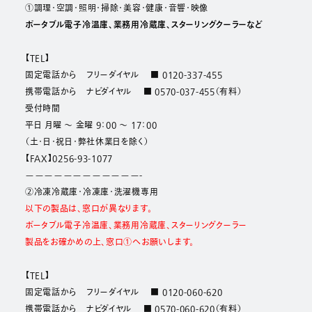
①調理・空調・照明・掃除・美容・健康・音響・映像
ポータブル電子冷温庫、業務用冷蔵庫、スターリングクーラーなど
【TEL】
固定電話から フリーダイヤル
■
0120-337-455
携帯電話から ナビダイヤル ■
0570-037-455
（有料）
受付時間
平日 月曜 ～ 金曜 9：00 ～ 17：00
（土・日・祝日・弊社休業日を除く）
【FAX】
0256-93-1077
————————————-
②冷凍冷蔵庫・冷凍庫・洗濯機専用
以下の製品は、窓口が異なります。
ポータブル電子冷温庫、業務用冷蔵庫、スターリングクーラー
製品をお確かめの上、窓口①へお願いします。
【TEL】
固定電話から フリーダイヤル ■
0120-060-620
携帯電話から ナビダイヤル ■
0570-060-620
（有料）