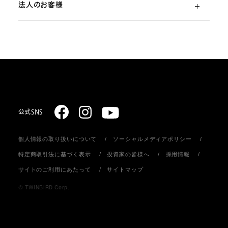
法人のお客様
ご利用ガイド
（初めての方）
部品・消耗品のご注文
スターリング式冷凍事業
ご注文方法
取扱説明書のダウンロード
販売促進ディスプレイ・ストア関連什器の制作
お支払いについて
お問い合わせ
お届けについて
公式SNS
個人情報の取り扱いについて
ソーシャルメディアポリシー
返品・キャンセル
特定商取引法に基づく表示
投資家の皆様へ
採用情報
サイトのご利用にあたって
サイトマップ
会員登録について
© TWINBIRD Corp.
個人情報の取り扱い