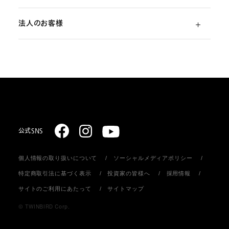
法人のお客様
ご利用ガイド
（初めての方）
部品・消耗品のご注文
スターリング式冷凍事業
ご注文方法
取扱説明書のダウンロード
販売促進ディスプレイ・ストア関連什器の制作
お支払いについて
お問い合わせ
お届けについて
公式SNS
個人情報の取り扱いについて
ソーシャルメディアポリシー
返品・キャンセル
特定商取引法に基づく表示
投資家の皆様へ
採用情報
サイトのご利用にあたって
サイトマップ
会員登録について
© TWINBIRD Corp.