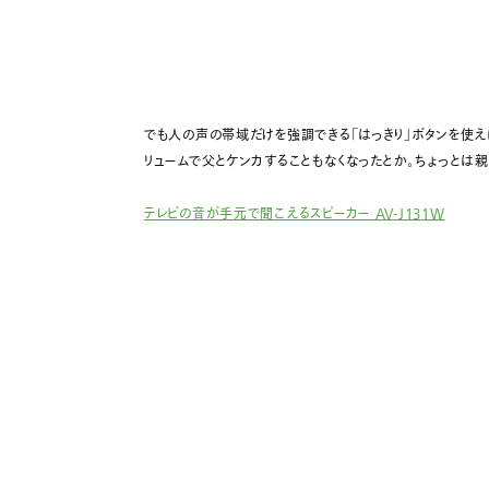
でも人の声の帯域だけを強調できる「はっきり」ボタンを使えば
リュームで父とケンカすることもなくなったとか。ちょっとは
テレビの音が手元で聞こえるスピーカー AV-J131W