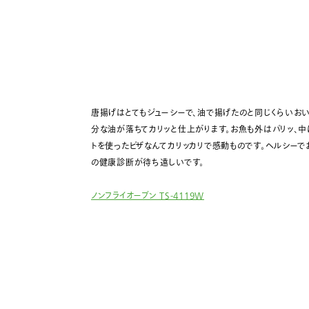
唐揚げはとてもジューシーで、油で揚げたのと同じくらいお
分な油が落ちてカリッと仕上がります。お魚も外はパリッ、中
トを使ったピザなんてカリッカリで感動ものです。ヘルシーで
の健康診断が待ち遠しいです。
ノンフライオーブン TS-4119W