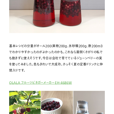
基本レシピの分量がオール200(果物200g、氷砂糖200g、酢200ml)
でわかりやすかったのがよかったのかも。これなら面倒くさがりの私で
も飽きずに使えそうです。今日は会社で育てているジューンベリーの実
を使ってみました。色もきれいで大成功。さっそく夏の定番ドリンクに仲
間入りです。
OLALA フルーツビネガーメーカーEH-4686W