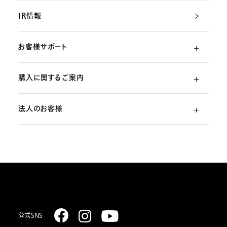
IR情報
お客様サポート
購入に関するご案内
よくあるご質問
法人のお客様
ご利用ガイド
（初めての方）
部品・消耗品のご注文
スターリング式冷凍事業
ご注文方法
取扱説明書のダウンロード
販売促進ディスプレイ・ストア関連什器の制作
お支払いについて
お問い合わせ
お届けについて
公式SNS