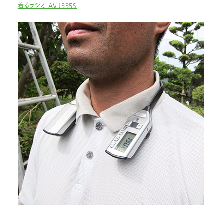
着るラジオ AV-J335S