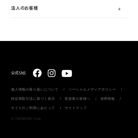
法人のお客様
ご利用ガイド
（初めての方）
部品・消耗品のご注文
スターリング式冷凍事業
ご注文方法
取扱説明書のダウンロード
販売促進ディスプレイ・ストア関連什器の制作
お支払いについて
お問い合わせ
お届けについて
公式SNS
個人情報の取り扱いについて
ソーシャルメディアポリシー
返品・キャンセル
特定商取引法に基づく表示
投資家の皆様へ
採用情報
サイトのご利用にあたって
サイトマップ
会員登録について
© TWINBIRD Corp.
個人情報の取り扱い