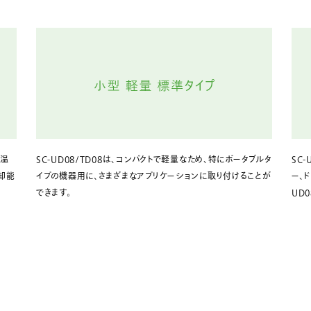
な温
SC-UD08/TD08は、コンパクトで軽量なため、特にポータブルタ
SC
却能
イプの機器用に、さまざまなアプリケーションに取り付けることが
ー、
できます。
UD