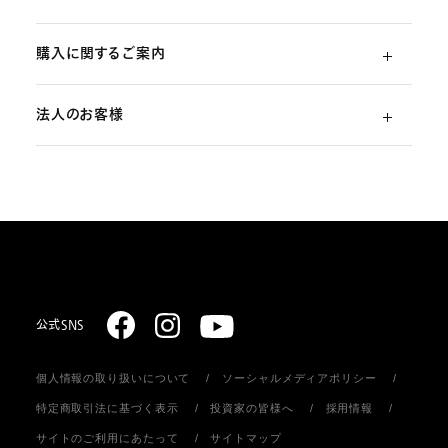
購入に関するご案内
よくあるご質問
法人のお客様
ご利用ガイド
（初めての方）
部品・消耗品のご注文
スターリング式冷凍事業
ご注文方法
取扱説明書のダウンロード
販売促進ディスプレイ・ストア関連什器の制作
お支払いについて
お問い合わせ
お届けについて
公式SNS
個人情報の取り扱いについて
ソーシャルメディアポリシー
返品・キャンセル
特定商取引法に基づく表示
投資家の皆様へ
採用情報
サイトのご利用にあたって
サイトマップ