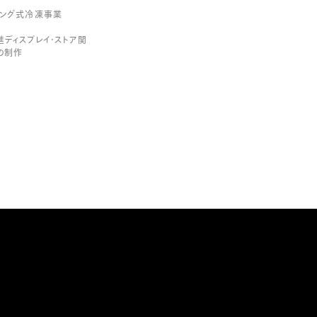
リング式冷凍事業
ディスプレイ・ストア関
の制作