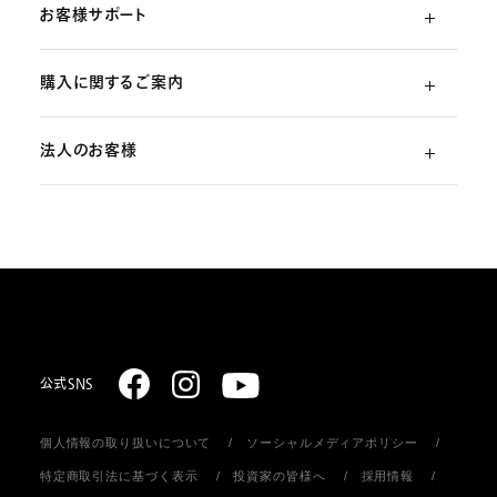
お客様サポート
購入に関するご案内
よくあるご質問
法人のお客様
ご利用ガイド
（初めての方）
部品・消耗品のご注文
スターリング式冷凍事業
ご注文方法
取扱説明書のダウンロード
販売促進ディスプレイ・ストア関連什器の制作
お支払いについて
お問い合わせ
お届けについて
公式SNS
個人情報の取り扱いについて
ソーシャルメディアポリシー
返品・キャンセル
特定商取引法に基づく表示
投資家の皆様へ
採用情報