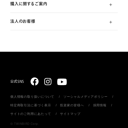
購入に関するご案内
よくあるご質問
法人のお客様
ご利用ガイド
（初めての方）
部品・消耗品のご注文
スターリング式冷凍事業
ご注文方法
取扱説明書のダウンロード
販売促進ディスプレイ・ストア関連什器の制作
お支払いについて
お問い合わせ
お届けについて
公式SNS
個人情報の取り扱いについて
ソーシャルメディアポリシー
返品・キャンセル
特定商取引法に基づく表示
投資家の皆様へ
採用情報
サイトのご利用にあたって
サイトマップ
会員登録について
© TWINBIRD Corp.