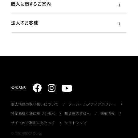
購入に関するご案内
よくあるご質問
法人のお客様
ご利用ガイド
（初めての方）
部品・消耗品のご注文
スターリング式冷凍事業
ご注文方法
取扱説明書のダウンロード
販売促進ディスプレイ・ストア関連什器の制作
お支払いについて
お問い合わせ
お届けについて
公式SNS
個人情報の取り扱いについて
ソーシャルメディアポリシー
返品・キャンセル
特定商取引法に基づく表示
投資家の皆様へ
採用情報
サイトのご利用にあたって
サイトマップ
会員登録について
© TWINBIRD Corp.