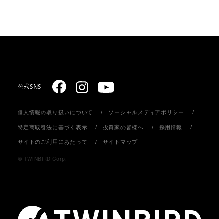
スターリング式冷凍事業
ご注文方法
取扱説明書のダウンロード
販売促進ディスプレイ・ストア関連什器の制作
お支払いについて
お問い合わせ
お届けについて
公式SNS
個人情報の取り扱いについて
ソーシャルメディアポリシー
返品・キャンセル
特定商取引法に基づく表示
投資家の皆様へ
採用情報
サイトのご利用にあたって
サイトマップ
会員登録について
© TWINBIRD Corp.
個人情報の取り扱い
メールマガジンについて