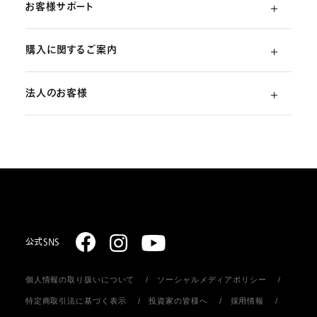
お客様サポート
購入に関するご案内
よくあるご質問
法人のお客様
ご利用ガイド
（初めての方）
部品・消耗品のご注文
スターリング式冷凍事業
ご注文方法
取扱説明書のダウンロード
販売促進ディスプレイ・ストア関連什器の制作
お支払いについて
お問い合わせ
お届けについて
公式SNS
個人情報の取り扱いについて
ソーシャルメディアポリシー
返品・キャンセル
特定商取引法に基づく表示
投資家の皆様へ
採用情報