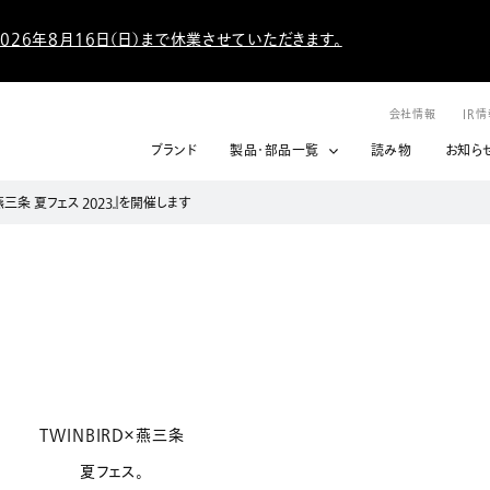
026年8月16日（日）まで休業させていただきます。
会社情報
IR
ブランド
製品・部品一覧
読み物
お知ら
×燕三条 夏フェス 2023』を開催します
TWINBIRD×燕三条
夏フェス。