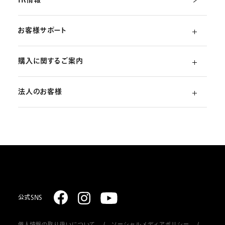
IR情報
お客様サポート
購入に関するご案内
よくあるご質問
法人のお客様
ご利用ガイド
（初めての方）
部品・消耗品のご注文
スターリング式冷凍事業
ご注文方法
取扱説明書のダウンロード
販売促進ディスプレイ・ストア関連什器の制作
お支払いについて
お問い合わせ
お届けについて
公式SNS
個人情報の取り扱いについて
ソーシャルメディアポリシー