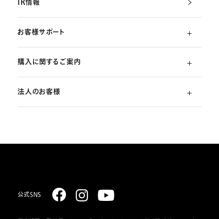
IR情報
お客様サポート
購入に関するご案内
よくあるご質問
法人のお客様
ご利用ガイド
（初めての方）
部品・消耗品のご注文
スターリング式冷凍事業
ご注文方法
取扱説明書のダウンロード
販売促進ディスプレイ・ストア関連什器の制作
お支払いについて
お問い合わせ
お届けについて
公式SNS