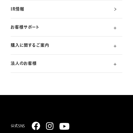
IR情報
お客様サポート
購入に関するご案内
よくあるご質問
法人のお客様
ご利用ガイド
（初めての方）
部品・消耗品のご注文
スターリング式冷凍事業
ご注文方法
取扱説明書のダウンロード
販売促進ディスプレイ・ストア関連什器の制作
お支払いについて
お問い合わせ
お届けについて
公式SNS