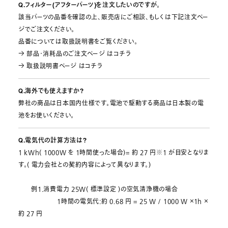
Q.フィルター(アフターパーツ)を注文したいのですが。
該当パーツの品番を確認の上、販売店にご相談、もしくは下記注文ペー
ジでご注文ください。
品番については取扱説明書をご覧ください。
→ 部品・消耗品のご注文ページ はコチラ
→ 取扱説明書ページ はコチラ
Q.海外でも使えますか?
弊社の商品は日本国内仕様です。電池で駆動する商品は日本製の電
池をお使いください。
Q.電気代の計算方法は?
1 kWh( 1000W を 1時間使った場合)= 約 27 円※1 が目安となりま
す。( 電力会社との契約内容によって異なります。)
例1.消費電力 25W( 標準設定 )の空気清浄機の場合
1時間の電気代:約 0.68 円 = 25 W / 1000 W ×1h ×
約 27 円