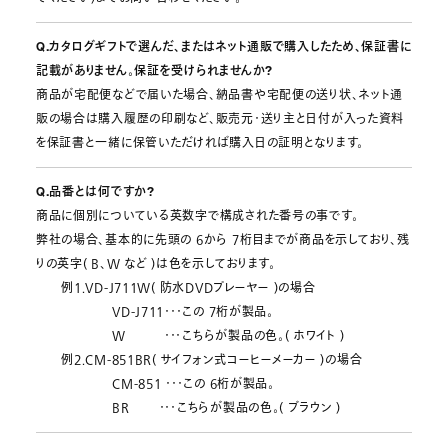
Q.カタログギフトで選んだ、またはネット通販で購入したため、保証書に
記載がありません。保証を受けられませんか?
商品が宅配便などで届いた場合、納品書や宅配便の送り状、ネット通
販の場合は購入履歴の印刷など、販売元・送り主と日付が入った資料
を保証書と一緒に保管いただければ購入日の証明となります。
Q.品番とは何ですか?
商品に個別についている英数字で構成された番号の事です。
弊社の場合、基本的に先頭の 6から 7桁目までが商品を示しており、残
りの英字( B、W など )は色を示しております。
例1.VD-J711W( 防水DVDプレーヤー )の場合
VD-J711・・・この 7桁が製品。
W ・・・こちらが製品の色。( ホワイト )
例2.CM-851BR( サイフォン式コーヒーメーカー )の場合
CM-851 ・・・この 6桁が製品。
BR ・・・こちらが製品の色。( ブラウン )