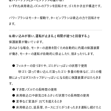
Q.パワーブラシとタービンブラシの違いは?
いずれも床用吸込ノズルのブラシを回転させ、ゴミをかき出す構造です。
パワーブラシはモーター駆動で、タービンブラシは吸込の力で回転させ
ます。
Q.吸い込みが弱い。運転が止まる。( 時間が経つと回復する。)
保護装置が働いています。
次のような場合、モーターの過熱を防ぐため自動的に内蔵の保護装置
が働き、モーターの運転が自動的に停止したり、弱まったりします。
● フィルターの目づまりや、ゴミがいっぱいの状態で使用
砂ゴミ・誤って吸い込んだ湿ったゴミ・多量の粉体など、ゴミの種
類によってはダストカップがいっぱいになる前に保護装置がはたらきま
す。
● すき間ノズルでの長時間の使用
● 床用吸込口や排気口をふさいだ状態での長時間の使用
● 夏季など室温が 35℃を超えるとき
● 床用吸込口、延長管、ホースにゴミがつまったまま運転し続けたと