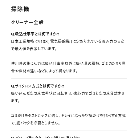
掃除機
クリーナー全般
Q.吸込仕事率とは何ですか?
日本工業規格 C9108( 電気掃除機 )に定められている吸込力の目安
で最大値を表示しています。
使用時の集じん力は吸込仕事率以外に吸込具の種類、ゴミのたまり具
合や床材の違いなどによって異なります。
Q.サイクロン方式とは何ですか?
吸い込んだ空気を竜巻状に回転させ、遠心力でゴミと空気を分離させ
ます。
ゴミだけをダストカップに残し、キレイになった空気だけを排出する方式
で、紙パックを必要としません。