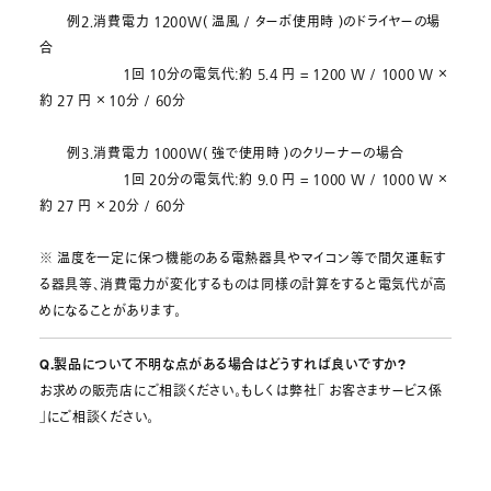
例2.消費電力 1200W( 温風 / ターボ使用時 )のドライヤーの場
合
1回 10分の電気代:約 5.4 円 = 1200 W / 1000 W ×
約 27 円 × 10分 / 60分
例3.消費電力 1000W( 強で使用時 )のクリーナーの場合
1回 20分の電気代:約 9.0 円 = 1000 W / 1000 W ×
約 27 円 × 20分 / 60分
※ 温度を一定に保つ機能のある電熱器具やマイコン等で間欠運転す
る器具等、消費電力が変化するものは同様の計算をすると電気代が高
めになることがあります。
Q.製品について不明な点がある場合はどうすれば良いですか?
お求めの販売店にご相談ください。もしくは弊社「 お客さまサービス係
」にご相談ください。