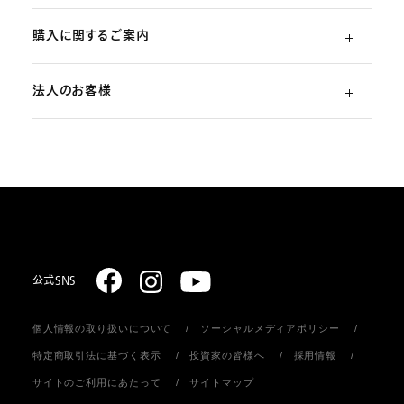
購入に関するご案内
よくあるご質問
法人のお客様
ご利用ガイド
（初めての方）
部品・消耗品のご注文
スターリング式冷凍事業
ご注文方法
取扱説明書のダウンロード
販売促進ディスプレイ・ストア関連什器の制作
お支払いについて
お問い合わせ
お届けについて
公式SNS
個人情報の取り扱いについて
ソーシャルメディアポリシー
返品・キャンセル
特定商取引法に基づく表示
投資家の皆様へ
採用情報
サイトのご利用にあたって
サイトマップ
会員登録について