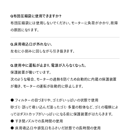
Q布団圧縮袋に使用できますか?
布団圧縮袋には使用しないでください。モーターに負荷がかかり、故障
の原因になります。
Q.床用吸込口が外れない。
左右に小刻みに回しながら引き抜きます。
Q.使用中に運転が止まり、電源が入らなくなった。
保護装置が働いています。
次のような場合、モーターの過熱を防ぐため自動的に内蔵の保護装置
が働き、モーターの運転が自動的に停止します。
● フィルターの目づまりや、ゴミがいっぱいの状態で使用
砂ゴミ・誤って吸い込んだ湿ったゴミ・多量の粉体など、ゴミの種類によ
ってはダストカップがいっぱいになる前に保護装置がはたらきます。
● すき間ノズルでの長時間の使用
● 床用吸込口や排気口をふさいだ状態での長時間の使用