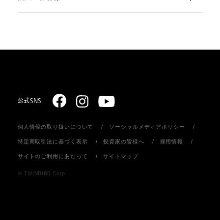
部品・消耗品のご注文
スターリング式冷凍事業
ご注文方法
取扱説明書のダウンロード
販売促進ディスプレイ・ストア関連什器の制作
お支払いについて
お問い合わせ
お届けについて
公式SNS
個人情報の取り扱いについて
ソーシャルメディアポリシー
返品・キャンセル
特定商取引法に基づく表示
投資家の皆様へ
採用情報
サイトのご利用にあたって
サイトマップ
会員登録について
© TWINBIRD Corp.
個人情報の取り扱い