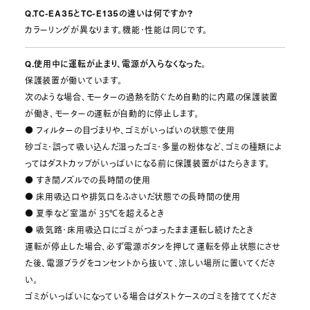
Q.TC-EA35とTC-E135の違いは何ですか?
カラーリングが異なります。機能・性能は同じです。
Q.使用中に運転が止まり、電源が入らなくなった。
保護装置が働いています。
次のような場合、モーターの過熱を防ぐため自動的に内蔵の保護装置
が働き、モーターの運転が自動的に停止します。
● フィルターの目づまりや、ゴミがいっぱいの状態で使用
砂ゴミ・誤って吸い込んだ湿ったゴミ・多量の粉体など、ゴミの種類によ
ってはダストカップがいっぱいになる前に保護装置がはたらきます。
● すき間ノズルでの長時間の使用
● 床用吸込口や排気口をふさいだ状態での長時間の使用
● 夏季など室温が 35℃を超えるとき
● 吸気路・床用吸込口にゴミがつまったまま運転し続けたとき
運転が停止した場合、必ず電源ボタンを押して運転を停止状態にさせ
た後、電源プラグをコンセントから抜いて、涼しい場所に置いてくださ
い。
ゴミがいっぱいになっている場合はダストケースのゴミを捨ててくださ