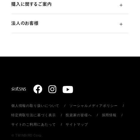
購入に関するご案内
よくあるご質問
法人のお客様
ご利用ガイド
（初めての方）
部品・消耗品のご注文
スターリング式冷凍事業
ご注文方法
取扱説明書のダウンロード
販売促進ディスプレイ・ストア関連什器の制作
お支払いについて
お問い合わせ
お届けについて
公式SNS
個人情報の取り扱いについて
ソーシャルメディアポリシー
返品・キャンセル
特定商取引法に基づく表示
投資家の皆様へ
採用情報
サイトのご利用にあたって
サイトマップ
会員登録について
© TWINBIRD Corp.