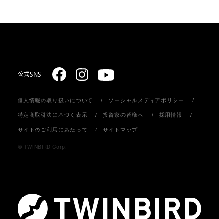
スターリング式冷凍事業
ご注文方法
取扱説明書のダウンロード
販売促進ディスプレイ・ストア関連什器の制作
お支払いについて
お問い合わせ
お届けについて
公式SNS
個人情報の取り扱いについて
ソーシャルメディアポリシー
返品・キャンセル
特定商取引法に基づく表示
投資家の皆様へ
採用情報
サイトのご利用にあたって
サイトマップ
会員登録について
© TWINBIRD Corp.
個人情報の取り扱い
メールマガジンについて