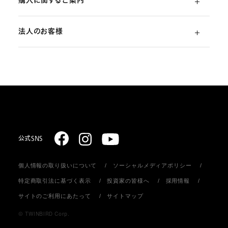
購入に関するご案内
よくあるご質問
法人のお客様
ご利用ガイド
（初めての方）
部品・消耗品のご注文
スターリング式冷凍事業
ご注文方法
取扱説明書のダウンロード
販売促進ディスプレイ・ストア関連什器の制作
お支払いについて
お問い合わせ
お届けについて
公式SNS
個人情報の取り扱いについて
ソーシャルメディアポリシー
返品・キャンセル
特定商取引法に基づく表示
投資家の皆様へ
採用情報
サイトのご利用にあたって
サイトマップ
会員登録について
© TWINBIRD Corp.