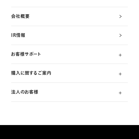
会社概要
IR情報
お客様サポート
購入に関するご案内
よくあるご質問
法人のお客様
ご利用ガイド
（初めての方）
部品・消耗品のご注文
スターリング式冷凍事業
ご注文方法
取扱説明書のダウンロード
販売促進ディスプレイ・ストア関連什器の制作
お支払いについて
お問い合わせ