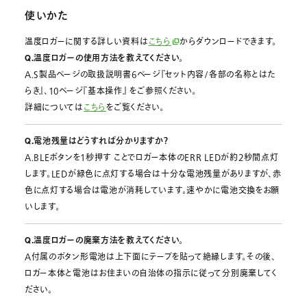
使いかた
温度ロガーに関する詳しい資料は
こちら
からダウンロードできます。
Q.温度ロガーの使用方法を教えてください。
A.S製品ページの取扱説明書6ページ『セット内容/各部の名称とはた
らき』、10ページ『基本操作』 をご参照ください。
詳細については
こちら
をご覧ください。
Q.電池残量はどうすれば分かりますか？
A.BLEボタンを１秒押す ことでロガー本体のERR LEDが約2秒間点灯
します。LEDが緑色に点灯する場合は十分な電池残量がありますが、赤
色に点灯する場合は電池が消耗しています。速やかに電池交換をお願
いします。
Q.温度ロガーの廃棄方法を教えてください。
A付属のボタン形電池は上下面にテープを貼って絶縁します。その後、
ロガー本体と電池はお住まいの自治体の指示に従って分別廃棄してく
ださい。