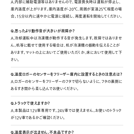
A.内部に補助電源等はありませんので、電源喪失時は運転が停止し、
庫内温度が上がります。庫内温度が-20℃、周囲が室温25℃程度の場
合。15分以内に速やかに電源に接続し、再度運転を開始してください。
Q.思ったより動作音が大きいが故障か？
A.冷却運転中は冷凍機が動作する音が発生します。故障ではありませ
ん。机等に載せて使用する場合は、机が冷凍機の振動を伝えることが
あります。マットの上においてご使用いただくか、床において使用して下
さい。
Q.温度ロガーのセンサーをフリーザー庫内に設置するときの注意点は？
A.ロガーのセンサーをフリーザーのフタで切らないように、フタの裏側に
あるすき間から差し込んでお使いください。
Q.トラックで使えますか？
A.本製品は12V車専用です。24V車では使えません。お使いのトラック
が12V車であるかご確認ください。
Q.温度表示が出ません。不良品ですか？