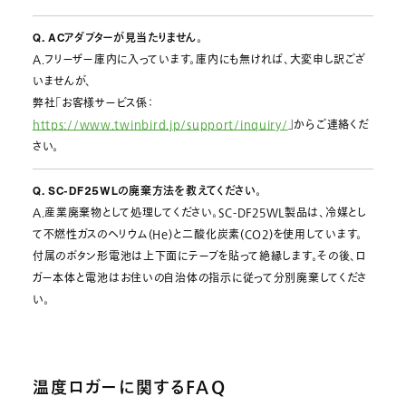
Q. ACアダプターが見当たりません。
A.フリーザー庫内に入っています。庫内にも無ければ、大変申し訳ござ
いませんが、
弊社「お客様サービス係：
https://www.twinbird.jp/support/inquiry/
」からご連絡くだ
さい。
Q. SC-DF25WLの廃棄方法を教えてください。
A.産業廃棄物として処理してください。SC-DF25WL製品は、冷媒とし
て不燃性ガスのヘリウム(He)と二酸化炭素(CO2)を使用しています。
付属のボタン形電池は上下面にテープを貼って絶縁します。その後、ロ
ガー本体と電池はお住いの自治体の指示に従って分別廃棄してくださ
い。
温度ロガーに関するFAQ