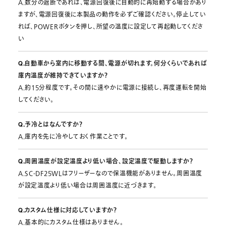
A.数分の遮断であれば、電源回復後に自動的に再始動する場合があり
ますが、電源回復後に本製品の動作を必ずご確認ください。停止してい
れば、POWERボタンを押し、所望の温度に設定して再起動してくださ
い
Q.自動車から室内に移動する間、電源が切れます。何分くらいであれば
庫内温度が維持できていますか？
A.約15分程度です。その間に速やかに電源に接続し、再度運転を開始
してください。
Q.予冷とはなんですか？
A.庫内を先に冷やしておく作業ことです。
Q.周囲温度が設定温度より低い場合、設定温度で駆動しますか？
A.SC-DF25WLはフリーザーなので保温機能がありません。周囲温度
が設定温度より低い場合は周囲温度に近づきます。
Q.カスタム仕様に対応していますか？
A.基本的にカスタム仕様はありません。